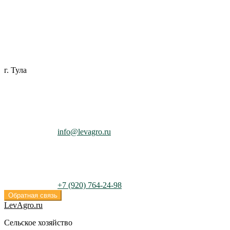
Перейти
Перейти
к
к
навигации
содержимому
г. Тула
info@levagro.ru
+7 (920) 764-24-98
Обратная связь
LevAgro.ru
Сельское хозяйство