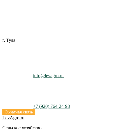
Перейти
Перейти
к
к
навигации
содержимому
г. Тула
info@levagro.ru
+7 (920) 764-24-98
Обратная связь
LevAgro.ru
Сельское хозяйство