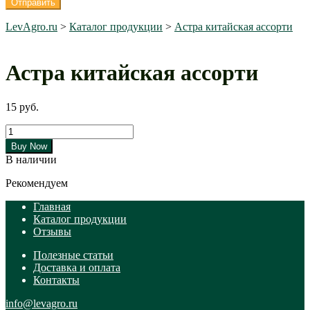
LevAgro.ru
>
Каталог продукции
>
Астра китайская ассорти
Астра китайская ассорти
15
руб.
Количество
товара
Buy Now
Астра
В наличии
китайская
ассорти
Рекомендуем
Главная
Каталог продукции
Отзывы
Полезные статьи
Доставка и оплата
Контакты
info@levagro.ru