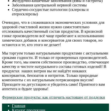
Желудочно-кишечные заболевания (язвы и гастриты)
Заболевания центральной нервной системы
Сердечно-сосудистые патологии (склерозы и
атеросклерозы)
Очевидно, что в сложившихся экономических условиях для
здоровой счастливой жизни нужно самостоятельно
отслеживать качественный состав продуктов. В кризисной
гонке производители всё чаще прибегают к использованию
химических добавок и консервантов для своих товаров, но
остаются и те, кто этого не делает!
Мы торгуем только натуральными продуктами с актуальными
сроками годности. И только от проверенных производителей.
Кроме того, мы имеем собственное производство, отвечающее
качеству и чистоте натурального состава готовых изделий! В
продуктах наших витрин вы не найдёте никаких
консервантов, бензоатов и нитритов. Только природные
компоненты с их натуральным потрясающим вкусом!
Приходите на дегустацию и убедитесь сами! Приятного вам
аппетита и будьте здоровы!
Навигация
Предыдущий:
Фермерские продукты: как отличить настоящее от подделки
по
Главная
Каталог продукции