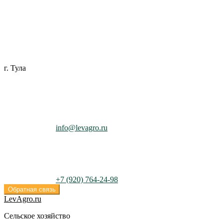
Перейти
Перейти
к
к
навигации
содержимому
г. Тула
info@levagro.ru
+7 (920) 764-24-98
Обратная связь
LevAgro.ru
Сельское хозяйство