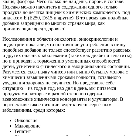
калия, фосфора. Чего только не найдёшь, порой, в составе.
Нередко можно насчитать в содержании одного только
продукта до десятка пищевых химических компонентов под
индексом E (E250, E615 и другие). В то время как подобные
добавки запрещены во многих странах мира, как
причиняющие вред здоровью!
Исследования в области онкологии, эндокринологии и
педиатрии показали, что постоянное употребление в пищу
подобных добавок не только способствует развитию раковых
и других опасных заболеваний (таких как диабет и гепатиты),
но и приводят к торможению умственных способностей
детей, угнетению физического и эмоционального состояний.
Разумеется, съев пачку чипсов или выпив бутылку молока с
химически завышенными сроками годности, тотального
ухудшения здоровья не случится. Но представьте себе
ситуацию – из года в год, изо дня в день, мы питаемся
продуктами, которые в разной степени содержат
всевозможные химические консерванты и улучшаторы. В
перспективе такое питание ведёт к очень серьёзным
заболеваниям, среди которых:
Онкология
Малокровие
Гепатит